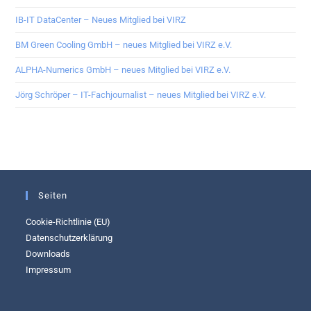
IB-IT DataCenter – Neues Mitglied bei VIRZ
BM Green Cooling GmbH – neues Mitglied bei VIRZ e.V.
ALPHA-Numerics GmbH – neues Mitglied bei VIRZ e.V.
Jörg Schröper – IT-Fachjournalist – neues Mitglied bei VIRZ e.V.
Seiten
Cookie-Richtlinie (EU)
Datenschutzerklärung
Downloads
Impressum