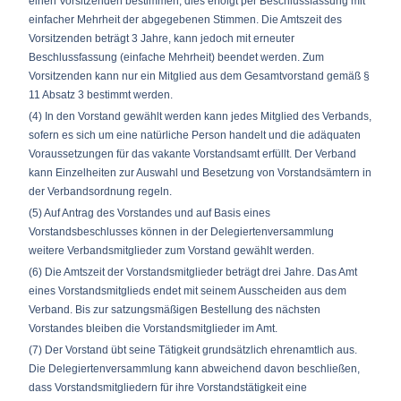
einen Vorsitzenden bestimmen, dies erfolgt per Beschlussfassung mit
einfacher Mehrheit der abgegebenen Stimmen. Die Amtszeit des
Vorsitzenden beträgt 3 Jahre, kann jedoch mit erneuter
Beschlussfassung (einfache Mehrheit) beendet werden. Zum
Vorsitzenden kann nur ein Mitglied aus dem Gesamtvorstand gemäß §
11 Absatz 3 bestimmt werden.
(4) In den Vorstand gewählt werden kann jedes Mitglied des Verbands,
sofern es sich um eine natürliche Person handelt und die adäquaten
Voraussetzungen für das vakante Vorstandsamt erfüllt. Der Verband
kann Einzelheiten zur Auswahl und Besetzung von Vorstandsämtern in
der Verbandsordnung regeln.
(5) Auf Antrag des Vorstandes und auf Basis eines
Vorstandsbeschlusses können in der Delegiertenversammlung
weitere Verbandsmitglieder zum Vorstand gewählt werden.
(6) Die Amtszeit der Vorstandsmitglieder beträgt drei Jahre. Das Amt
eines Vorstandsmitglieds endet mit seinem Ausscheiden aus dem
Verband. Bis zur satzungsmäßigen Bestellung des nächsten
Vorstandes bleiben die Vorstandsmitglieder im Amt.
(7) Der Vorstand übt seine Tätigkeit grundsätzlich ehrenamtlich aus.
Die Delegiertenversammlung kann abweichend davon beschließen,
dass Vorstandsmitgliedern für ihre Vorstandstätigkeit eine