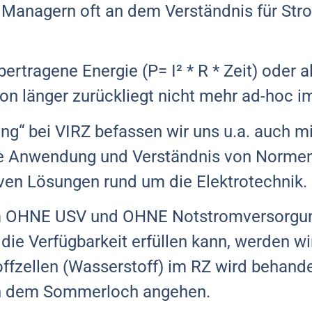
ei Managern oft an dem Verständnis für Str
 übertragene Energie (P= I² * R * Zeit) oder
hon länger zurückliegt nicht mehr ad-hoc i
ng“ bei VIRZ befassen wir uns u.a. auch m
che Anwendung und Verständnis von Normen
ven Lösungen rund um die Elektrotechnik.
um OHNE USV und OHNE Notstromversorgu
ie Verfügbarkeit erfüllen kann, werden w
ffzellen (Wasserstoff) im RZ wird behande
ch dem Sommerloch angehen.