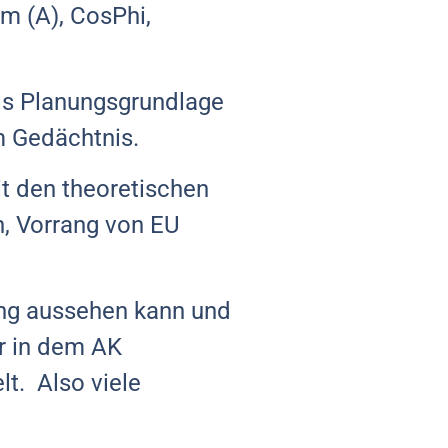
om (A), CosPhi,
 als Planungsgrundlage
m Gedächtnis.
it den theoretischen
, Vorrang von EU
ng aussehen kann und
ir in dem AK
lt. Also viele