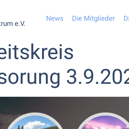
News
Die Mitglieder
D
rum e.V.
eitskreis
sorung 3.9.20